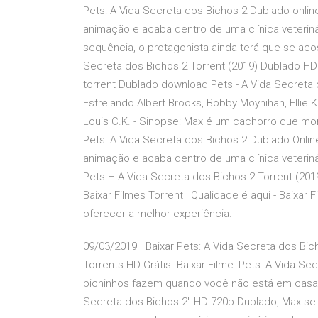
Pets: A Vida Secreta dos Bichos 2 Dublado onlin
animação e acaba dentro de uma clínica veterin
sequência, o protagonista ainda terá que se ac
Secreta dos Bichos 2 Torrent (2019) Dublado HD
torrent Dublado download Pets - A Vida Secreta d
Estrelando Albert Brooks, Bobby Moynihan, Ellie K
Louis C.K. - Sinopse: Max é um cachorro que mo
Pets: A Vida Secreta dos Bichos 2 Dublado Onlin
animação e acaba dentro de uma clínica veterin
Pets – A Vida Secreta dos Bichos 2 Torrent (20
Baixar Filmes Torrent | Qualidade é aqui - Baixar
oferecer a melhor experiência.
09/03/2019 · Baixar Pets: A Vida Secreta dos Bi
Torrents HD Grátis. Baixar Filme: Pets: A Vida S
bichinhos fazem quando você não está em casa? T
Secreta dos Bichos 2" HD 720p Dublado, Max se 