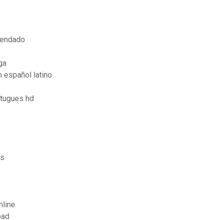
gendado
ga
 español latino
rtugues hd
is
nline
oad