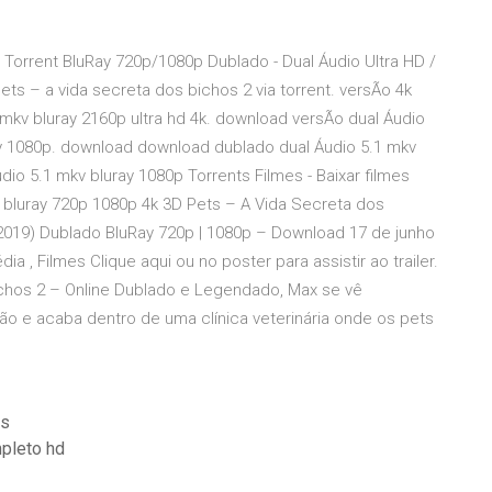
 Torrent BluRay 720p/1080p Dublado - Dual Áudio Ultra HD /
pets – a vida secreta dos bichos 2 via torrent. versÃo 4k
mkv bluray 2160p ultra hd 4k. download versÃo dual Áudio
y 1080p. download download dublado dual Áudio 5.1 mkv
io 5.1 mkv bluray 1080p Torrents Filmes - Baixar filmes
s bluray 720p 1080p 4k 3D Pets – A Vida Secreta dos
(2019) Dublado BluRay 720p | 1080p – Download 17 de junho
 , Filmes Clique aqui ou no poster para assistir ao trailer.
Bichos 2 – Online Dublado e Legendado, Max se vê
ção e acaba dentro de uma clínica veterinária onde os pets
is
mpleto hd