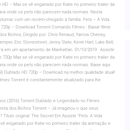
e HD – Max se vê enganado por Katie no primeiro trailer da
ária onde os pets não parecem nada normais. Nesta
ostumar com um recém-chegado à família. Pets – A Vida
 720p – Download Torrent Comando Filmes - Baixar filme
os Bichos, Dirigido por: Chris Renaud, Yarrow Cheney,
emper, Eric Stonestreet, Jenny Slate, Kevin Hart, Lake Bell,
ra em um apartamento de Manhattan. 01/10/2019 · Assistir
e 720p Max se vê enganado por Katie no primeiro trailer da
ária onde os pets não parecem nada normais. Baixe aqui
19) Dublado HD 720p – Download na melhor qualidade atual!
 Filmes Torrent é constantemente atualizado para lhe
chos (2016) Torrent Dublado e Legendado no Filmes
ecreta dos Bichos Torrent – Já imaginou o que seus
ítulo original: The Secret Em Assistir "Pets: A Vida
vê enganado por Katie no primeiro trailer da animação e