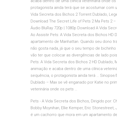
acaba dentro de uma clínica veterinária onde o
protagonista ainda terá que se acostumar com u
Vida Secreta dos Bichos 2 Torrent Dublado, Leg
Download The Secret Life of Pets 2 Ma Pets 2 – 
Áudio BluRay 720p | 1080p Download A Vida Secr
Ao Assistir Pets: A Vida Secreta dos Bichos H
apartamento de Manhattan. Quando seu dono tra
não gosta nada, já que o seu tempo de bichinho
vão ter que colocar as divergências de lado poi
Pets: A Vida Secreta dos Bichos 2 HD Dublado, M
animação e acaba dentro de uma clínica veterin
sequência, o protagonista ainda terá … Sinopse/
Dublado – Max se vê enganado por Katie no prime
veterinária onde os pets …
Pets - A Vida Secreta dos Bichos, Dirigido por: C
Bobby Moynihan, Ellie Kemper, Eric Stonestreet, J
é um cachorro que mora em um apartamento de Ma