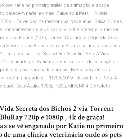
 por Katie no primeiro trailer da animação e acaba
não parecem nada normais. Baixe aqui Pets – A Vida
720p – Download na melhor qualidade atual! Baixar Filmes
nt é constantemente atualizado para lhe oferecer a melhor
ecreta dos Bichos (2016) Torrent Dublado e Legendado no
 Vida Secreta dos Bichos Torrent – Já imaginou o que seus
ítulo original: The Secret Em Assistir "Pets: A Vida
vê enganado por Katie no primeiro trailer da animação e
s pets não parecem nada normais. Nesta sequência, o
m recém-chegado à … 16/06/2019 · Baixar Filme Pets: A
endado, Dual Áudio, 1080p, 720p, MKV, MP4 Completo
 Vida Secreta dos Bichos 2 via Torrent
luRay 720p e 1080p , 4k de graça!
x se vê enganado por Katie no primeiro
o de uma clínica veterinária onde os pets