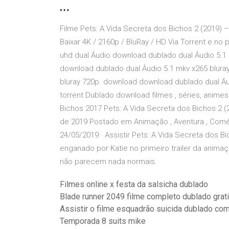
…
Filme Pets: A Vida Secreta dos Bichos 2 (2019) –
Baixar 4K / 2160p / BluRay / HD Via Torrent e no 
uhd dual Áudio download dublado dual Áudio 5.1 
download dublado dual Áudio 5.1 mkv x265 blura
bluray 720p. download download dublado dual Áud
torrent Dublado download filmes , séries, anime
Bichos 2017 Pets: A Vida Secreta dos Bichos 2 
de 2019 Postado em Animação , Aventura , Comédia
24/05/2019 · Assistir Pets: A Vida Secreta dos 
enganado por Katie no primeiro trailer da anima
não parecem nada normais.
Filmes online x festa da salsicha dublado
Blade runner 2049 filme completo dublado grat
Assistir o filme esquadrão suicida dublado co
Temporada 8 suits mike