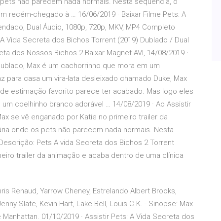
s pets não parecem nada normais. Nesta sequência, o
m recém-chegado à … 16/06/2019 · Baixar Filme Pets: A
endado, Dual Áudio, 1080p, 720p, MKV, MP4 Completo
A Vida Secreta dos Bichos Torrent (2019) Dublado / Dual
eta dos Nossos Bichos 2 Baixar Magnet AVI, 14/08/2019 ·
D Dublado, Max é um cachorrinho que mora em um
z para casa um vira-lata desleixado chamado Duke, Max
 de estimação favorito parece ter acabado. Mas logo eles
s um coelhinho branco adorável … 14/08/2019 · Ao Assistir
ax se vê enganado por Katie no primeiro trailer da
ária onde os pets não parecem nada normais. Nesta
Descrição: Pets A vida Secreta dos Bichos 2 Torrent
iro trailer da animação e acaba dentro de uma clínica
hris Renaud, Yarrow Cheney, Estrelando Albert Brooks,
enny Slate, Kevin Hart, Lake Bell, Louis C.K. - Sinopse: Max
nhattan. 01/10/2019 · Assistir Pets: A Vida Secreta dos